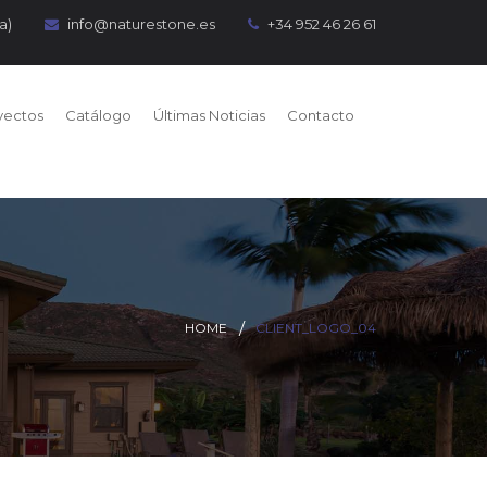
a)
info@naturestone.es
+34 952 46 26 61
yectos
Catálogo
Últimas Noticias
Contacto
HOME
CLIENT_LOGO_04