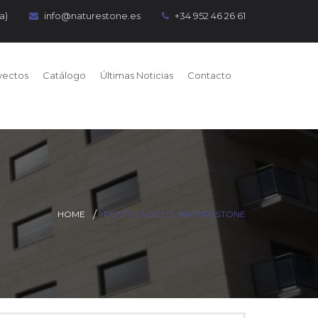
a)
info@naturestone.es
+34 952 46 26 61
yectos
Catálogo
Últimas Noticias
Contacto
HOME
POSTS TAGGED : NATURESTONE