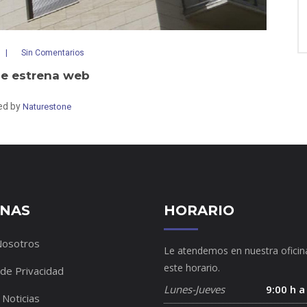
Sin Comentarios
e estrena web
ed by
Naturestone
INAS
HORARIO
Nosotros
Le atendemos en nuestra oficin
este horario.
 de Privacidad
Lunes-Jueves
9:00 h a
 Noticias